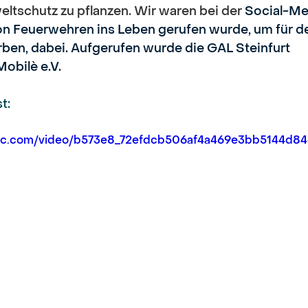
tschutz zu pflanzen. Wir waren bei der 
Social-Me
on Feuerwehren ins Leben gerufen wurde, um für d
ben, dabei. Aufgerufen wurde die GAL Steinfurt
Mobilè e.V.
t:
tatic.com/video/b573e8_72efdcb506af4a469e3bb5144d