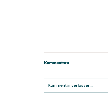
Kommentare
Kommentar verfassen...
GAL startet in die neue
Ratsperiode